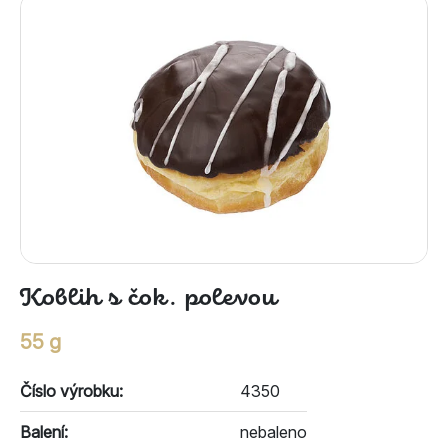
Koblih s čok. polevou
55 g
Číslo výrobku:
4350
Balení:
nebaleno