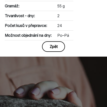
Gramáž:
55 g
Trvanlivost - dny:
2
Počet kusů v přepravce:
24
Možnost objednání na dny:
Po–Pá
Zpět