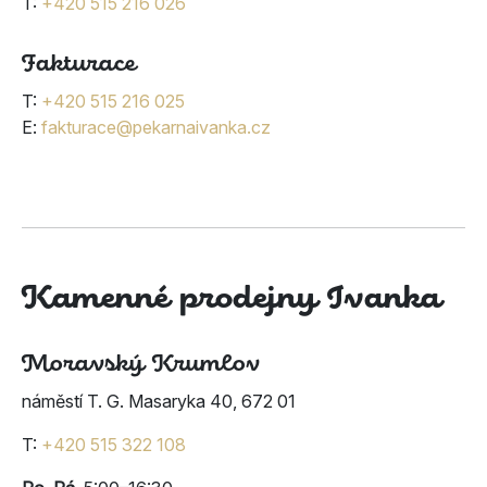
T:
+420 515 216 026
Fakturace
T:
+420 515 216 025
E:
fakturace@pekarnaivanka.cz
Kamenné prodejny Ivanka
Moravský Krumlov
náměstí T. G. Masaryka 40, 672 01
T:
+420 515 322 108