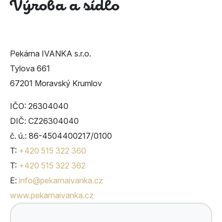
Výroba a sídlo
Pekárna IVANKA s.r.o.
Tylova 661
67201 Moravský Krumlov
IČO: 26304040
DIČ: CZ26304040
č. ú.: 86-4504400217/0100
T:
+420 515 322 360
T:
+420 515 322 362
E:
info@pekarnaivanka.cz
www.pekarnaivanka.​cz