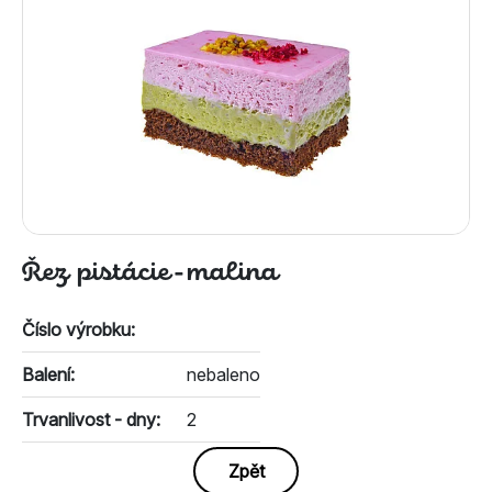
Řez pistácie-malina
Číslo výrobku:
Balení:
nebaleno
Trvanlivost - dny:
2
Zpět