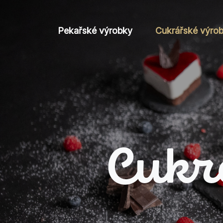
Přeskočit na hlavní obsah
Pekařské výrobky
Cukrářské výro
Cukr