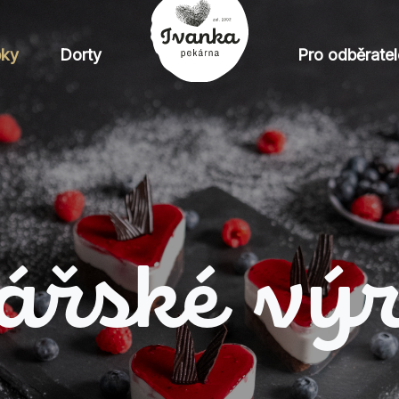
bky
Dorty
Pro odběratel
ářské vý