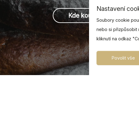
Nastavení coo
Kde koupit
Soubory cookie použ
nebo si přizpůsobit 
kliknutí na odkaz "C
Povolit vše