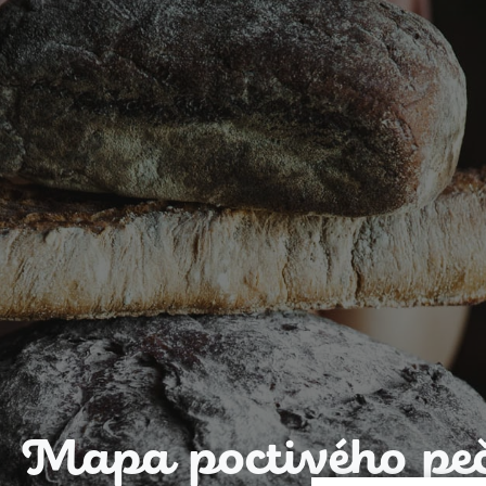
Mapa poctivého peč