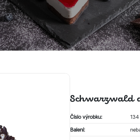
Schwarzwald d
Číslo výrobku:
134
Balení:
neb