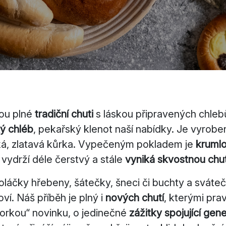
sou plné
tradiční chuti
s láskou připravených chlebů
ý chléb
, pekařský klenot naší nabídky. Je vyrob
ehká, zlatavá kůrka. Vypečeným pokladem je
krumlo
 vydrží déle čerstvý a stále
vyniká skvostnou chut
koláčky hřebeny, šátečky, šneci či buchty a sváteč
í. Náš příběh je plný i
nových chutí
, kterými pra
horkou“ novinku, o jedinečné
zážitky spojující gen