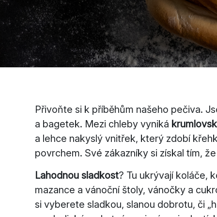
Přivoňte si k příběhům našeho pečiva. J
a bagetek. Mezi chleby vyniká
krumlovsk
a lehce nakyslý vnitřek, který zdobí kř
povrchem. Své zákazníky si získal tím, že
Lahodnou sladkost
? Tu ukrývají koláče, 
mazance a vánoční štoly, vánočky a cukrov
si vyberete sladkou, slanou dobrotu, či „