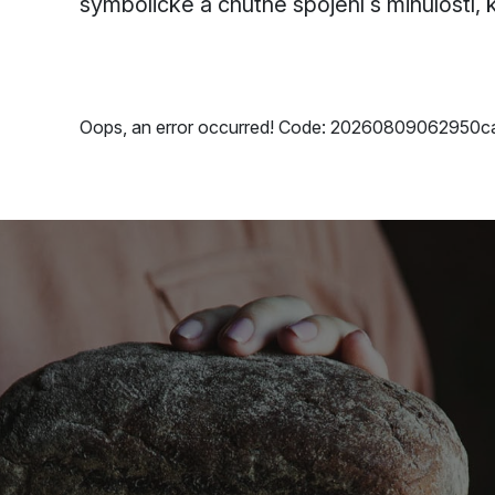
symbolické a chutné spojení s minulostí, 
Oops, an error occurred! Code: 20260809062950c