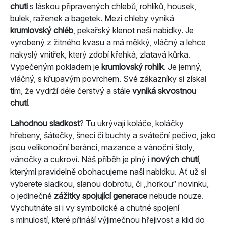
chuti
s láskou připravených chlebů, rohlíků, housek,
bulek, raženek a bagetek. Mezi chleby vyniká
krumlovský chléb
, pekařský klenot naší nabídky. Je
vyrobený z žitného kvasu a má měkký, vláčný a lehce
nakyslý vnitřek, který zdobí křehká, zlatavá kůrka.
Vypečeným pokladem je
krumlovský rohlík
. Je jemný,
vláčný, s křupavým povrchem. Své zákazníky si získal
tím, že vydrží déle čerstvý a stále
vyniká skvostnou
chutí
.
Lahodnou sladkost
? Tu ukrývají koláče, koláčky
hřebeny, šátečky, šneci či buchty a sváteční pečivo, jako
jsou velikonoční beránci, mazance a vánoční štoly,
vánočky a cukroví. Náš příběh je plný i
nových chutí
,
kterými pravidelně obohacujeme naši nabídku. Ať už si
vyberete sladkou, slanou dobrotu, či „horkou“ novinku,
o jedinečné
zážitky spojující generace
nebude nouze.
Vychutnáte si i vy symbolické a chutné spojení
s minulostí, které přináší výjimečnou hřejivost a klid do