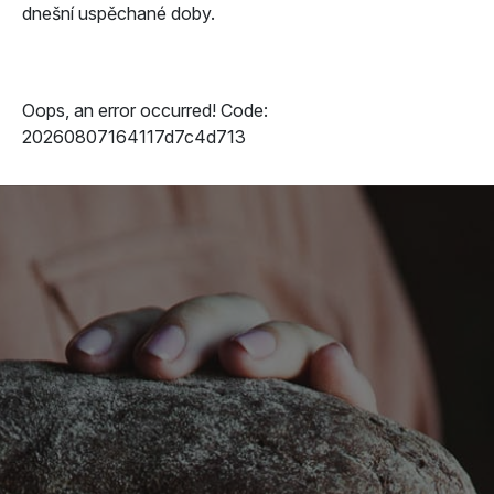
dnešní uspěchané doby.
Oops, an error occurred! Code:
20260807164117d7c4d713