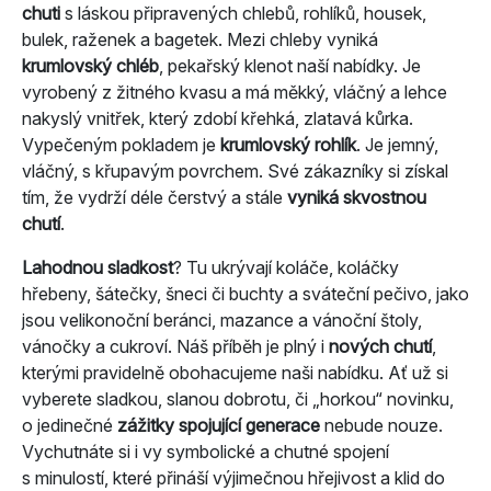
chuti
s láskou připravených chlebů, rohlíků, housek,
bulek, raženek a bagetek. Mezi chleby vyniká
krumlovský chléb
, pekařský klenot naší nabídky. Je
vyrobený z žitného kvasu a má měkký, vláčný a lehce
nakyslý vnitřek, který zdobí křehká, zlatavá kůrka.
Vypečeným pokladem je
krumlovský rohlík
. Je jemný,
vláčný, s křupavým povrchem. Své zákazníky si získal
tím, že vydrží déle čerstvý a stále
vyniká skvostnou
chutí
.
Lahodnou sladkost
? Tu ukrývají koláče, koláčky
hřebeny, šátečky, šneci či buchty a sváteční pečivo, jako
jsou velikonoční beránci, mazance a vánoční štoly,
vánočky a cukroví. Náš příběh je plný i
nových chutí
,
kterými pravidelně obohacujeme naši nabídku. Ať už si
vyberete sladkou, slanou dobrotu, či „horkou“ novinku,
o jedinečné
zážitky spojující generace
nebude nouze.
Vychutnáte si i vy symbolické a chutné spojení
s minulostí, které přináší výjimečnou hřejivost a klid do