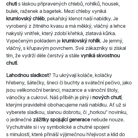
chuti
s láskou připravených chlebů, rohlíků, housek,
bulek, raženek a bagetek. Mezi chleby vyniká
krumlovský chléb
, pekařský klenot naší nabídky. Je
vyrobený z žitného kvasu a má měkký, vláčný a lehce
nakyslý vnitřek, který zdobí křehká, zlatavá kůrka.
Vypečeným pokladem je
krumlovský rohlík
. Je jemný,
vláčný, s křupavým povrchem. Své zákazníky si získal
tím, že vydrží déle čerstvý a stále
vyniká skvostnou
chutí
.
Lahodnou sladkost
? Tu ukrývají koláče, koláčky
hřebeny, šátečky, šneci či buchty a sváteční pečivo, jako
jsou velikonoční beránci, mazance a vánoční štoly,
vánočky a cukroví. Náš příběh je plný i
nových chutí
,
kterými pravidelně obohacujeme naši nabídku. Ať už si
vyberete sladkou, slanou dobrotu, či „horkou“ novinku,
o jedinečné
zážitky spojující generace
nebude nouze.
Vychutnáte si i vy symbolické a chutné spojení
s minulostí, které přináší výjimečnou hřejivost a klid do