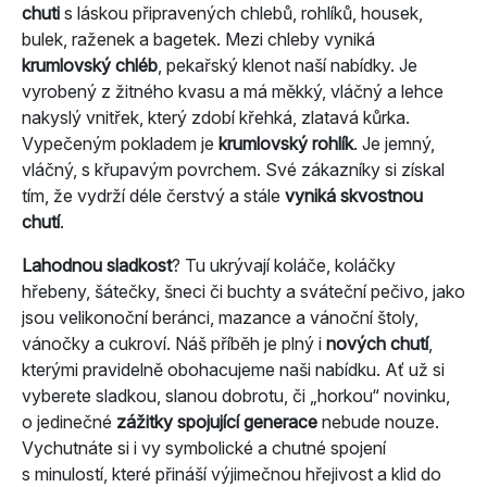
chuti
s láskou připravených chlebů, rohlíků, housek,
bulek, raženek a bagetek. Mezi chleby vyniká
krumlovský chléb
, pekařský klenot naší nabídky. Je
vyrobený z žitného kvasu a má měkký, vláčný a lehce
nakyslý vnitřek, který zdobí křehká, zlatavá kůrka.
Vypečeným pokladem je
krumlovský rohlík
. Je jemný,
vláčný, s křupavým povrchem. Své zákazníky si získal
tím, že vydrží déle čerstvý a stále
vyniká skvostnou
chutí
.
Lahodnou sladkost
? Tu ukrývají koláče, koláčky
hřebeny, šátečky, šneci či buchty a sváteční pečivo, jako
jsou velikonoční beránci, mazance a vánoční štoly,
vánočky a cukroví. Náš příběh je plný i
nových chutí
,
kterými pravidelně obohacujeme naši nabídku. Ať už si
vyberete sladkou, slanou dobrotu, či „horkou“ novinku,
o jedinečné
zážitky spojující generace
nebude nouze.
Vychutnáte si i vy symbolické a chutné spojení
s minulostí, které přináší výjimečnou hřejivost a klid do