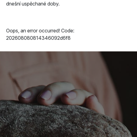
dnešní uspěchané doby.
Oops, an error occurred! Code:
202608080814346092d6f8