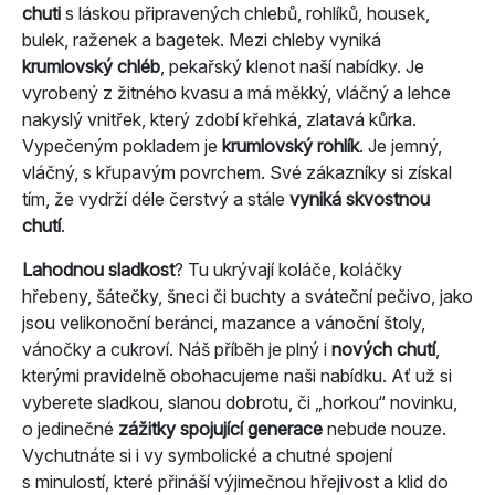
chuti
s láskou připravených chlebů, rohlíků, housek,
bulek, raženek a bagetek. Mezi chleby vyniká
krumlovský chléb
, pekařský klenot naší nabídky. Je
vyrobený z žitného kvasu a má měkký, vláčný a lehce
nakyslý vnitřek, který zdobí křehká, zlatavá kůrka.
Vypečeným pokladem je
krumlovský rohlík
. Je jemný,
vláčný, s křupavým povrchem. Své zákazníky si získal
tím, že vydrží déle čerstvý a stále
vyniká skvostnou
chutí
.
Lahodnou sladkost
? Tu ukrývají koláče, koláčky
hřebeny, šátečky, šneci či buchty a sváteční pečivo, jako
jsou velikonoční beránci, mazance a vánoční štoly,
vánočky a cukroví. Náš příběh je plný i
nových chutí
,
kterými pravidelně obohacujeme naši nabídku. Ať už si
vyberete sladkou, slanou dobrotu, či „horkou“ novinku,
o jedinečné
zážitky spojující generace
nebude nouze.
Vychutnáte si i vy symbolické a chutné spojení
s minulostí, které přináší výjimečnou hřejivost a klid do