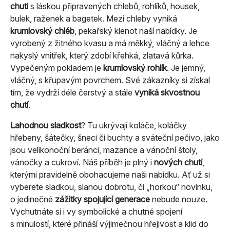
chuti
s láskou připravených chlebů, rohlíků, housek,
bulek, raženek a bagetek. Mezi chleby vyniká
krumlovský chléb
, pekařský klenot naší nabídky. Je
vyrobený z žitného kvasu a má měkký, vláčný a lehce
nakyslý vnitřek, který zdobí křehká, zlatavá kůrka.
Vypečeným pokladem je
krumlovský rohlík
. Je jemný,
vláčný, s křupavým povrchem. Své zákazníky si získal
tím, že vydrží déle čerstvý a stále
vyniká skvostnou
chutí
.
Lahodnou sladkost
? Tu ukrývají koláče, koláčky
hřebeny, šátečky, šneci či buchty a sváteční pečivo, jako
jsou velikonoční beránci, mazance a vánoční štoly,
vánočky a cukroví. Náš příběh je plný i
nových chutí
,
kterými pravidelně obohacujeme naši nabídku. Ať už si
vyberete sladkou, slanou dobrotu, či „horkou“ novinku,
o jedinečné
zážitky spojující generace
nebude nouze.
Vychutnáte si i vy symbolické a chutné spojení
s minulostí, které přináší výjimečnou hřejivost a klid do