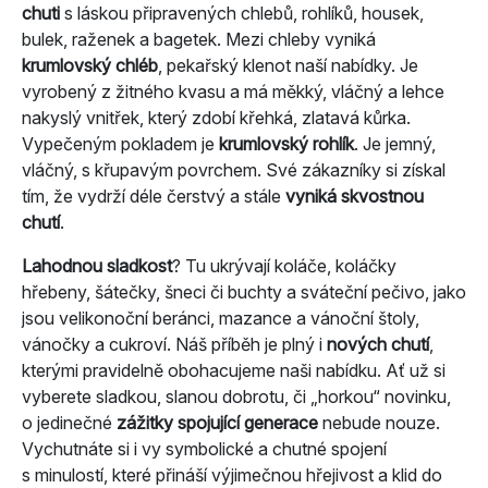
chuti
s láskou připravených chlebů, rohlíků, housek,
bulek, raženek a bagetek. Mezi chleby vyniká
krumlovský chléb
, pekařský klenot naší nabídky. Je
vyrobený z žitného kvasu a má měkký, vláčný a lehce
nakyslý vnitřek, který zdobí křehká, zlatavá kůrka.
Vypečeným pokladem je
krumlovský rohlík
. Je jemný,
vláčný, s křupavým povrchem. Své zákazníky si získal
tím, že vydrží déle čerstvý a stále
vyniká skvostnou
chutí
.
Lahodnou sladkost
? Tu ukrývají koláče, koláčky
hřebeny, šátečky, šneci či buchty a sváteční pečivo, jako
jsou velikonoční beránci, mazance a vánoční štoly,
vánočky a cukroví. Náš příběh je plný i
nových chutí
,
kterými pravidelně obohacujeme naši nabídku. Ať už si
vyberete sladkou, slanou dobrotu, či „horkou“ novinku,
o jedinečné
zážitky spojující generace
nebude nouze.
Vychutnáte si i vy symbolické a chutné spojení
s minulostí, které přináší výjimečnou hřejivost a klid do