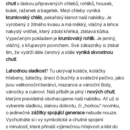
chuti
s láskou připravených chlebů, rohlíků, housek,
bulek, raženek a bagetek. Mezi chleby vyniká
krumlovský chléb
, pekařský klenot naší nabídky. Je
vyrobený z žitného kvasu a má měkký, vláčný a lehce
nakyslý vnitřek, který zdobí křehká, zlatavá kůrka.
Vypečeným pokladem je
krumlovský rohlík
. Je jemný,
vláčný, s křupavým povrchem. Své zákazníky si získal
tím, že vydrží déle čerstvý a stále
vyniká skvostnou
chutí
.
Lahodnou sladkost
? Tu ukrývají koláče, koláčky
hřebeny, šátečky, šneci či buchty a sváteční pečivo, jako
jsou velikonoční beránci, mazance a vánoční štoly,
vánočky a cukroví. Náš příběh je plný i
nových chutí
,
kterými pravidelně obohacujeme naši nabídku. Ať už si
vyberete sladkou, slanou dobrotu, či „horkou“ novinku,
o jedinečné
zážitky spojující generace
nebude nouze.
Vychutnáte si i vy symbolické a chutné spojení
s minulostí, které přináší výjimečnou hřejivost a klid do