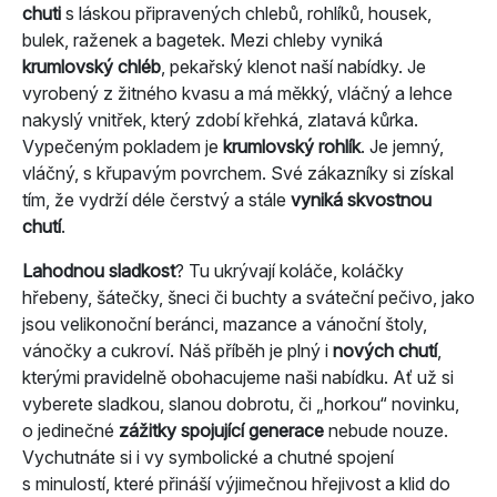
chuti
s láskou připravených chlebů, rohlíků, housek,
bulek, raženek a bagetek. Mezi chleby vyniká
krumlovský chléb
, pekařský klenot naší nabídky. Je
vyrobený z žitného kvasu a má měkký, vláčný a lehce
nakyslý vnitřek, který zdobí křehká, zlatavá kůrka.
Vypečeným pokladem je
krumlovský rohlík
. Je jemný,
vláčný, s křupavým povrchem. Své zákazníky si získal
tím, že vydrží déle čerstvý a stále
vyniká skvostnou
chutí
.
Lahodnou sladkost
? Tu ukrývají koláče, koláčky
hřebeny, šátečky, šneci či buchty a sváteční pečivo, jako
jsou velikonoční beránci, mazance a vánoční štoly,
vánočky a cukroví. Náš příběh je plný i
nových chutí
,
kterými pravidelně obohacujeme naši nabídku. Ať už si
vyberete sladkou, slanou dobrotu, či „horkou“ novinku,
o jedinečné
zážitky spojující generace
nebude nouze.
Vychutnáte si i vy symbolické a chutné spojení
s minulostí, které přináší výjimečnou hřejivost a klid do