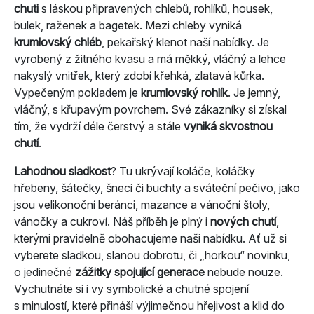
chuti
s láskou připravených chlebů, rohlíků, housek,
bulek, raženek a bagetek. Mezi chleby vyniká
krumlovský chléb
, pekařský klenot naší nabídky. Je
vyrobený z žitného kvasu a má měkký, vláčný a lehce
nakyslý vnitřek, který zdobí křehká, zlatavá kůrka.
Vypečeným pokladem je
krumlovský rohlík
. Je jemný,
vláčný, s křupavým povrchem. Své zákazníky si získal
tím, že vydrží déle čerstvý a stále
vyniká skvostnou
chutí
.
Lahodnou sladkost
? Tu ukrývají koláče, koláčky
hřebeny, šátečky, šneci či buchty a sváteční pečivo, jako
jsou velikonoční beránci, mazance a vánoční štoly,
vánočky a cukroví. Náš příběh je plný i
nových chutí
,
kterými pravidelně obohacujeme naši nabídku. Ať už si
vyberete sladkou, slanou dobrotu, či „horkou“ novinku,
o jedinečné
zážitky spojující generace
nebude nouze.
Vychutnáte si i vy symbolické a chutné spojení
s minulostí, které přináší výjimečnou hřejivost a klid do