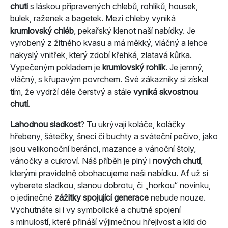
chuti
s láskou připravených chlebů, rohlíků, housek,
bulek, raženek a bagetek. Mezi chleby vyniká
krumlovský chléb
, pekařský klenot naší nabídky. Je
vyrobený z žitného kvasu a má měkký, vláčný a lehce
nakyslý vnitřek, který zdobí křehká, zlatavá kůrka.
Vypečeným pokladem je
krumlovský rohlík
. Je jemný,
vláčný, s křupavým povrchem. Své zákazníky si získal
tím, že vydrží déle čerstvý a stále
vyniká skvostnou
chutí
.
Lahodnou sladkost
? Tu ukrývají koláče, koláčky
hřebeny, šátečky, šneci či buchty a sváteční pečivo, jako
jsou velikonoční beránci, mazance a vánoční štoly,
vánočky a cukroví. Náš příběh je plný i
nových chutí
,
kterými pravidelně obohacujeme naši nabídku. Ať už si
vyberete sladkou, slanou dobrotu, či „horkou“ novinku,
o jedinečné
zážitky spojující generace
nebude nouze.
Vychutnáte si i vy symbolické a chutné spojení
s minulostí, které přináší výjimečnou hřejivost a klid do