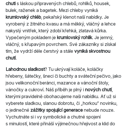
chuti
s láskou připravených chlebů, rohlíků, housek,
bulek, raženek a bagetek. Mezi chleby vyniká
krumlovský chléb
, pekařský klenot naší nabídky. Je
vyrobený z žitného kvasu a má měkký, vláčný a lehce
nakyslý vnitřek, který zdobí křehká, zlatavá kůrka.
Vypečeným pokladem je
krumlovský rohlík
. Je jemný,
vláčný, s křupavým povrchem. Své zákazníky si získal
tím, že vydrží déle čerstvý a stále
vyniká skvostnou
chutí
.
Lahodnou sladkost
? Tu ukrývají koláče, koláčky
hřebeny, šátečky, šneci či buchty a sváteční pečivo, jako
jsou velikonoční beránci, mazance a vánoční štoly,
vánočky a cukroví. Náš příběh je plný i
nových chutí
,
kterými pravidelně obohacujeme naši nabídku. Ať už si
vyberete sladkou, slanou dobrotu, či „horkou“ novinku,
o jedinečné
zážitky spojující generace
nebude nouze.
Vychutnáte si i vy symbolické a chutné spojení
s minulostí, které přináší výjimečnou hřejivost a klid do